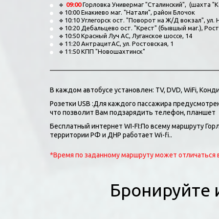
🔹 
09:00
 Горловка Универмаг "Сталинский",  (шахта "К
🔹10:00 Енакиево маг. "Натали", район Блочок
🔹10:10 Углегорск ост. "Поворот на Ж/Д вокзал", ул.
🔹10:20 Дебальцево ост. "Крест" (бывшый маг.), Рос
🔹10:50 Красный Луч АС, Луганское шоссе, 14
🔹11:20 АнтрацитАС, ул. Ростовская, 1
🔹11:50 КПП "Новошахтинск"
В каждом автобусе установлен: TV, DVD, WiFi, Кон
Розетки USB :Для каждого пассажира предусмотрен
что позволит Вам подзарядить телефон, планшет
Бесплатный интернет WI-FI:По всему маршруту Горл
территории РФ и ДНР работает Wi-fi..
*Время по заданному маршруту может отличаться в
Бронируйте и