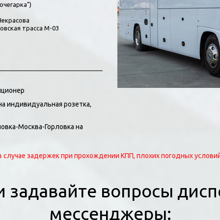
очегарка")
 Некрасова
товская трасса М-03
диционер
а индивидуальная розетка, 
овка-Москва-Горловка на 
 случае задержек при прохождении КПП, плохих погодных условий
 задавайте вопросы диспе
мессенджеры: