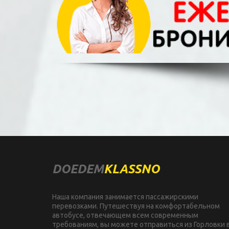
DOEDEM
KLASSNO
Наша компания занимается пассажирскими 
перевозками. Путешествуя на комфортабельном 
автобусе, отвечающем всем современным 
требованиям, вы можете отправиться из Горловки в