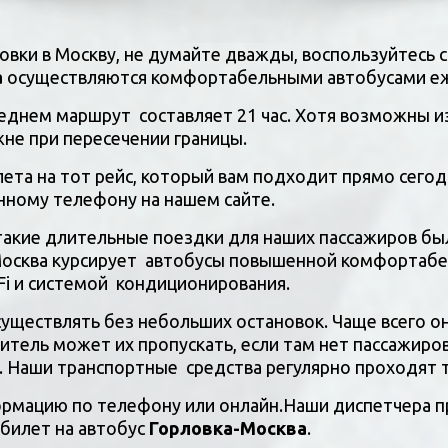
овки в Москву, не думайте дважды, воспользуйтесь 
а
 осуществляются комфортабельными автобусами е
 среднем маршрут  составляет 21 час. Хотя возможны
не при пересечении границы. 
анному телефону на нашем сайте. 
такие длительные поездки для наших пассажиров бы
осква курсирует  автобусы повышенной комфортабел
i и системой  кондиционирования. 
ществлять без небольших остановок. Чаще всего он
дитель может их пропускать, если там нет пассажир
 Наши транспортные  средства регулярно проходят 
рмацию по телефону или онлайн.Наши диспетчера п
билет на автобус 
Горловка-Москва
.