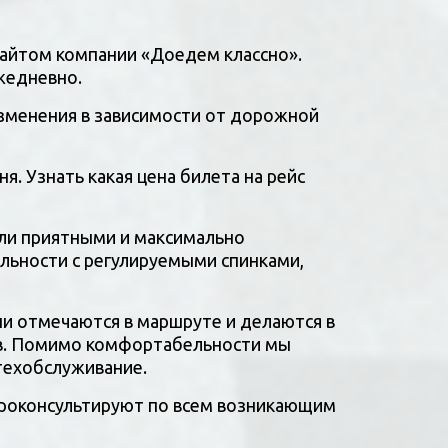
сайтом компании «Доедем классно». 
жедневно.
 изменения в зависимости от дорожной 
Ознакомьтесь с  расписанием и ценой билета на тот рейс, который вам подходит прямо сегодня. Узнать какая цена билета на рейс 
ли приятными и максимально 
ьности с регулируемыми спинками, 
и отмечаются в маршруте и делаются в 
ов. Помимо комфортабельности мы 
техобслуживание. 
роконсультируют по всем возникающим 