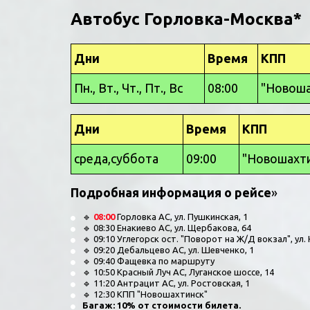
Автобус Горловка-Москва*
Дни
Время
КПП
Пн., Вт., Чт., Пт., Вс
08:00
"Новоша
Дни
Время
КПП
среда,суббота
09:00
"Новошахти
Подробная информация о рейсе
»
🔹
 08:00
 Горловка АC, ул. Пушкинская, 1  
🔹 08:30 Енакиево АC, ул. Щербакова, 64  
🔹 09:10 Углегорск ост. "Поворот на Ж/Д вокзал", ул.
🔹 09:20 Дебальцево АС, ул. Шевченко, 1  
🔹 09:40 Фащевка по маршруту  
🔹 10:50 Красный Луч АС, Луганское шоссе, 14  
🔹 11:20 Антрацит АС, ул. Ростовская, 1  
🔹 12:30 КПП "Новошахтинск"
Багаж: 10% от стоимости билета.