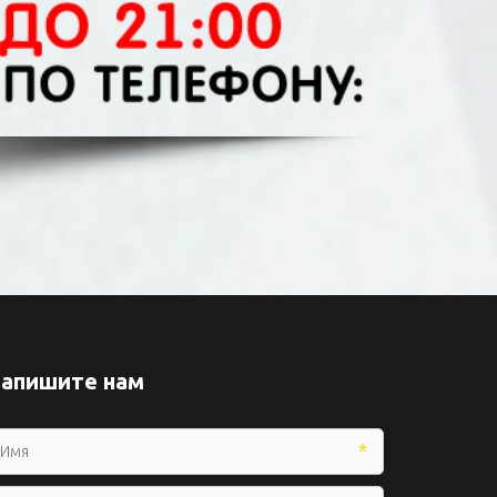
апишите нам
*