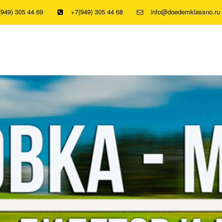
(949) 305 44 69
+7(949) 305 44 68
info@doedemklassno.ru