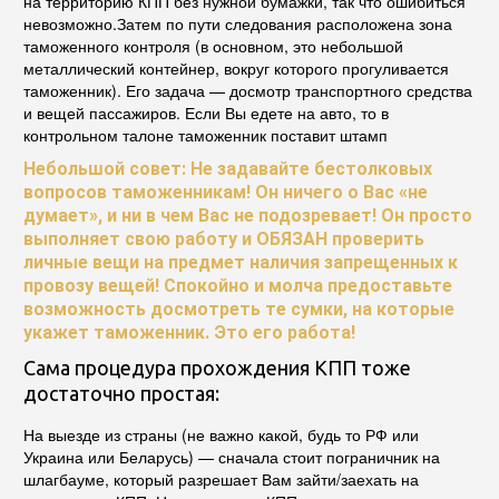
на территорию КПП без нужной бумажки, так что ошибиться
невозможно.Затем по пути следования расположена зона
таможенного контроля (в основном, это небольшой
металлический контейнер, вокруг которого прогуливается
таможенник). Его задача — досмотр транспортного средства
и вещей пассажиров. Если Вы едете на авто, то в
контрольном талоне таможенник поставит штамп
Небольшой совет: Не задавайте бестолковых
вопросов таможенникам! Он ничего о Вас «не
думает», и ни в чем Вас не подозревает! Он просто
выполняет свою работу и ОБЯЗАН проверить
личные вещи на предмет наличия запрещенных к
провозу вещей! Спокойно и молча предоставьте
возможность досмотреть те сумки, на которые
укажет таможенник. Это его работа!
Сама процедура прохождения КПП тоже
достаточно простая:
На выезде из страны (не важно какой, будь то РФ или
Украина или Беларусь) — сначала стоит пограничник на
шлагбауме, который разрешает Вам зайти/заехать на