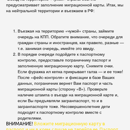
предусматривает заполнение миграционной карты. Итак, мы
на нейтральной территории и въезжаем в РФ:
Въезжая на территорию «чужой» страны, займите
очередь на КПП. Обратите внимание, что очереди для
граждан страны и иностранцев, как правило, разные —
т.е. занимая очередь, имейте это ввиду.
В порядке очереди подойдите к паспортному
контролю, предоставьте пограничнику паспорт и
заполненную миграционную карту. Снимите очки.
Если фуражка ил кепка прикрывает галза — и ее тоже!
После «фейс-контроля» и фиксации в базе Ваших
данных, пограничник вернет Вам паспорт и часть
миграционной карты (сторону «В»). Проверьте
наличие штампа о въезде на миграционной карте и,
если Вы предъявляли загранпаспорт, то и в
загранпаспорте тоже. Несовершенолетние дети
подходят к паспортному контролю вместе с
родителями.
ВНИМАНИЕ!
Вложите миграционную карту в
паспорт и ни в коем случае не теряйте ее. Паспорт