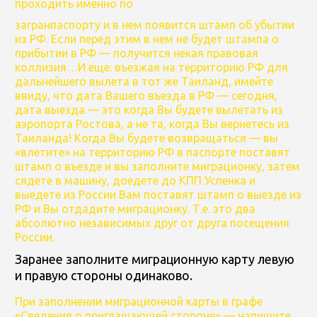
проходить именно по
загранпаспорту и в нем появится штамп об убытии
из РФ. Если перед этим в нем не будет штампа о
прибытии в РФ — получится некая правовая
коллизия…И еще: въезжая на территорию РФ для
дальнейшего вылета в тот же Таиланд, имейте
ввиду, что дата Вашего въезда в РФ — сегодня,
дата выезда — это когда Вы будете вылетать из
аэропорта Ростова, а не та, когда Вы вернетесь из
Таиланда! Когда Вы будете возвращаться — вы
«влетите» на территорию РФ в паспорте поставят
штамп о въезде и вы заполните миграционку, затем
сядете в машину, доедете до КПП Успенка и
выедете из России Вам поставят штамп о выезде из
РФ и Вы отдадите миграционку. Т.е. это два
абсолютно независимых друг от друга посещения
России.
Заранее заполните миграционную карту левую
и правую стороны одинаково.
При заполнении миграционной карты в графе
«Сведения о приглашающей стороне» — напишите