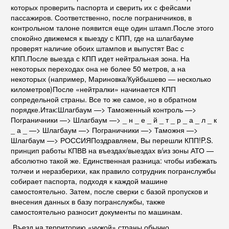
которых проверить паспорта и сверить их с фейсами
пассажиров. Соответственно, после пограничников, в
контрольном талоне появится еще один штамп.После этого
спокойно движемся к выезду с КПП, где на шлагбауме
проверят наличие обоих штампов и выпустят Вас с
КПП.После выезда с КПП идет нейтральная зона. На
некоторых переходах она не более 50 метров, а на
некоторых (например, Мариновка/Куйбышево — несколько
километров)После «нейтралки» начинается КПП
сопредельной страны. Все то же самое, но в обратном
порядке.Итак:Шлагбаум —> Таможенный контроль —>
Пограничники —> Шлагбаум —> _ н _ е _ й _ т _ р _ а _ л _ к
_ а _ —> Шлагбаум —> Пограничники —> Таможня —>
Шлагбаум —> РОССИЯПоздравляем, Вы перешли КПП!P.S.
принцип работы КПВВ на въездах/выездах в/из зоны АТО —
абсолютно такой же. Единственная разница: чтобы избежать
толчеи и неразберихи, как правило сотрудник погранслужбы
собирает паспорта, подходя к каждой машине
самостоятельно. Затем, после сверки с базой пропусков и
внесения данных в базу погранслужбы, также
самостоятельно разносит документы по машинам.
Въезд на территорию «чужой» страны обычно