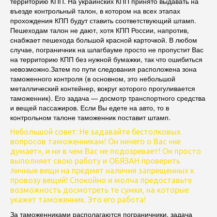
территорию КПП. На украинских КПП принято выдавать на
въезде контрольный талон, в котором на всех этапах
прохождения КПП будут ставить соответствующий штамп.
Пешеходам талон не дают, хотя КПП России, напротив,
снабжает пешехода большой красной карточкой. В любом
случае, пограничник на шлагбауме просто не пропустит Вас
на территорию КПП без нужной бумажки, так что ошибиться
невозможно.Затем по пути следования расположена зона
таможенного контроля (в основном, это небольшой
металлический контейнер, вокруг которого прогуливается
таможенник). Его задача — досмотр транспортного средства
и вещей пассажиров. Если Вы едете на авто, то в
контрольном талоне таможенник поставит штамп.
Небольшой совет: Не задавайте бестолковых
вопросов таможенникам! Он ничего о Вас «не
думает», и ни в чем Вас не подозревает! Он просто
выполняет свою работу и ОБЯЗАН проверить
личные вещи на предмет наличия запрещенных к
провозу вещей! Спокойно и молча предоставьте
возможность досмотреть те сумки, на которые
укажет таможенник. Это его работа!
За таможенниками располагаются пограничники, задача