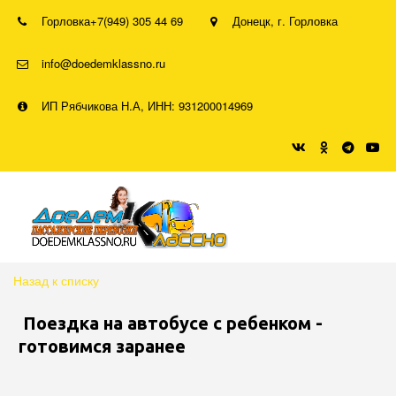
Горловка
+7(949) 305 44 69
Донецк
,
г. Горловка
info@doedemklassno.ru
ИП Рябчикова Н.А, ИНН: 931200014969
Назад к списку
Поездка на автобусе с ребенком -
готовимся заранее