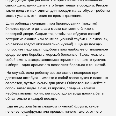
свистящего, шумящего - это будет мешать соседям. Книжки
также вряд ли пригодятся для поездки на автобусе - ребенка
может укачать от чтения во время движения.
Если ребенка укачивает, при бронировании (покупке)
билетов просите дать вам места как можно ближе к
передней двери. Сядьте так, чтобы вас обдувал свежий
ветерок из окошка или вентиляционной трубки (не сквозняк,
но свежий воздух обязаетельно нужен!). Еще до поездки
попросите педиатра подобрать вам наиболее оптимальное
средство для борьбы с морской болезнью. Также можно с
собой иметь в закрывающемся герметично пакете кусочек
имбиря - один аромат его позволяет бороться с тошнотой.
На случай, если ребенку все же станет нехорошо при
движении автобуса - имейте с собой запас сухих и влажных
салфеток, пустые кульки для рвоты.Обязательно имейте с
собой запас воды. Соки, газировки, сладкие напитки
необязательны, но чистая прохладная вода должна быть
обязательно в каждой поездке!
Еда не должна быть слишком тяжелой: фрукты, сухое
печенье, сухофрукты или орешки, ничего такого, от чего