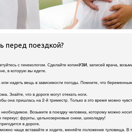
ть перед поездкой?
ветуйтесь с гинекологом. Сделайте копии
УЗИ
, записей врача, возьм
ане, в которую вы едете.
ь или надеть вещь в зависимости погоды. Помните, что беременн
ма. Знайте, что в дороге могут отекать ноги.
обы она пришлась на 2-й триместр. Только в это время можно чувс
 необходимое. Возьмите в поездку человека, которому можно носит
е перекус: фрукты, цельнозерновые снеки, шоколадку!
пригодится в дороге.
к можно чаще вставайте и ходите, меняйте положение туловища. В т