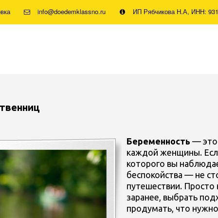
овка
info@doedemklassno.ru
ИП Рябчикова Н.А, ИНН: 93
твенниц
Беременность
— это
каждой женщины. Если 
которого вы наблюдае
беспокойства — не ст
путешествии. Просто
заранее, выбрать по
продумать, что нужно