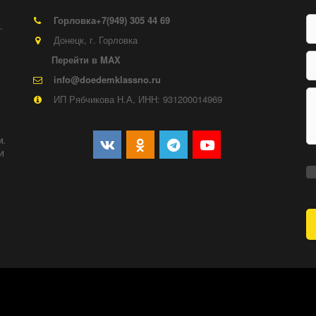
Горловка
+7(949) 305 44 69
 
Донецк
,
г. Горловка
Перейти в MAX
info@doedemklassno.ru
ИП Рябчикова Н.А, ИНН: 931200014969
  
 