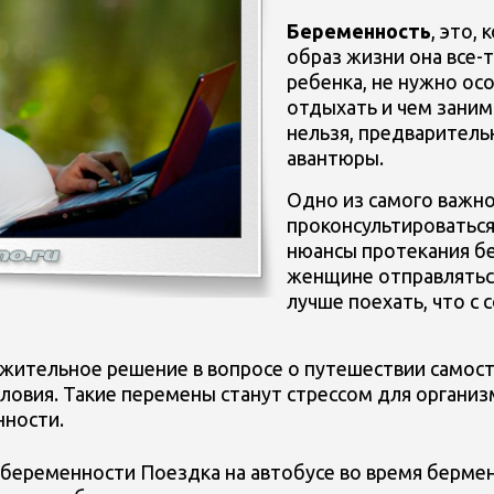
Беременность
, это,
образ жизни она все-
ребенка, не нужно ос
отдыхать и чем заним
нельзя, предварительн
авантюры.
Одно из самого важн
проконсультироваться
нюансы протекания бе
женщине отправляться
лучше поехать, что с 
жительное решение в вопросе о путешествии самосто
словия. Такие перемены станут стрессом для органи
нности.
 беременности Поездка на автобусе во время бермен