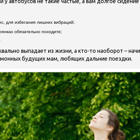
 у автобусов не такие частые, а вам долгое сидение
ес, для избегания лишних вибраций;
оянках обязательно походите;
у
квально выпадает из жизни, а кто-то наоборот – нач
омонных будущих мам, любящих дальние поездки.