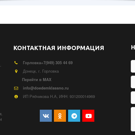
Н
КОНТАКТНАЯ ИНФОРМАЦИЯ
Горловка
+7(949) 305 44 69
 
Донецк
,
г. Горловка
Перейти в MAX
info@doedemklassno.ru
ИП Рябчикова Н.А, ИНН: 931200014969
  
 