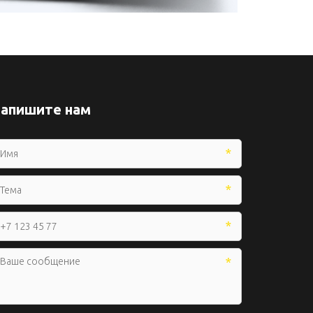
апишите нам
*
*
*
*