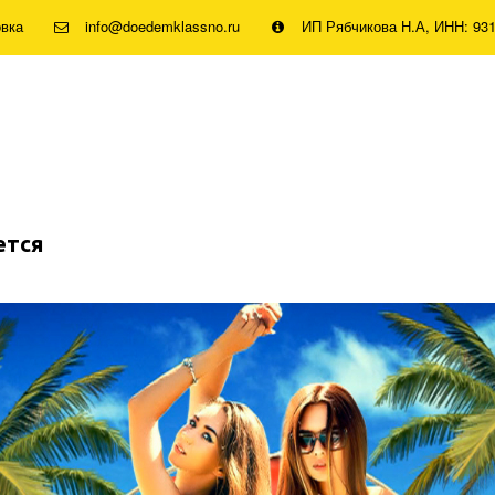
овка
info@doedemklassno.ru
ИП Рябчикова Н.А, ИНН: 93
ется