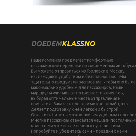
DOEDEM
KLASSNO
Наша компания предлагает комфортные 
пассажирские перевозки на современных автобусах.
Вы можете отправиться из Горловки в Москву, 
наслаждаясь удобством и безопасностью.  Мы 
тщательно продумали расписание, чтобы оно было 
максимально удобным для пассажиров. Наши 
маршруты учитывают потребности клиентов, 
выбирая оптимальные места отправления и 
прибытия.  Заказать поездку можно онлайн, что 
делает подготовку к ней легкой и быстрой. 
Оплатить билеты можно любым удобным способом.
Многие пассажиры становятся нашими постоянными
клиентами уже после первого путешествия. 
Попробуйте и убедитесь сами – поездки с нами 